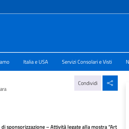
e menù
a Washington
iamo
Italia e USA
Servizi Consolari e Visti
N
Condi
Condividi
gara
 di sponsorizzazione – Attività legate alla mostra “Art