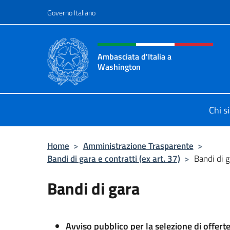
Salta al contenuto
Governo Italiano
Intestazione sito, social 
Ambasciata d'Italia a
Washington
Sito ufficiale Ambasciata d'Italia 
Chi s
Home
>
Amministrazione Trasparente
>
Bandi di gara e contratti (ex art. 37)
>
Bandi di 
Bandi di gara
Avviso pubblico per la selezione di offerte