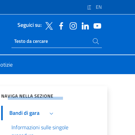
IT
EN
Seguici su:
Cerca nel sito
Ricerca sito live
otizie
vidi sui Social Network
NAVIGA NELLA SEZIONE
Bandi di gara
Informazioni sulle singole