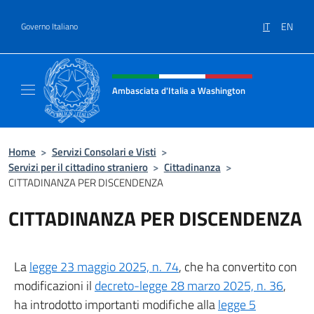
Salta al contenuto
IT
EN
Governo Italiano
Intestazione sito, social e menù
Ambasciata d'Italia a Washington
Sito ufficiale Ambasciata d'Italia a Washing
Home
>
Servizi Consolari e Visti
>
Servizi per il cittadino straniero
>
Cittadinanza
>
CITTADINANZA PER DISCENDENZA
CITTADINANZA PER DISCENDENZA
La
legge 23 maggio 2025, n. 74
, che ha convertito con
modificazioni il
decreto-legge 28 marzo 2025, n. 36
,
ha introdotto importanti modifiche alla
legge 5