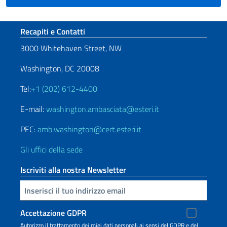
Sezione footer
Recapiti e Contatti
3000 Whitehaven Street, NW
Washington, DC 20008
Tel:
+1 (202) 612-4400
E-mail:
washington.ambasciata@esteri.it
PEC:
amb.washington@cert.esteri.it
Gli uffici della sede
Iscriviti alla nostra Newsletter
Inserisci la tua email
Accettazione GDPR
Autorizzo il trattamento dei miei dati personali ai sensi del GDPR e del