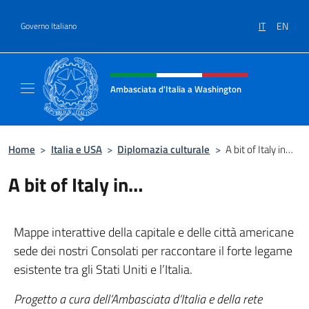
Salta al contenuto
IT
EN
Governo Italiano
Intestazione sito, social e menù
Ambasciata d'Italia a Washington
Sito ufficiale Ambasciata d'Italia a Washing
Home
>
Italia e USA
>
Diplomazia culturale
>
A bit of Italy in…
A bit of Italy in…
Mappe interattive della capitale e delle città americane
sede dei nostri Consolati per raccontare il forte legame
esistente tra gli Stati Uniti e l’Italia.
Progetto a cura dell’Ambasciata d’Italia e della rete