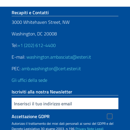
Sezione footer
Recapiti e Contatti
3000 Whitehaven Street, NW
Washington, DC 20008
Tel:
+1 (202) 612-4400
E-mail:
washington.ambasciata@esteri.it
PEC:
amb.washington@cert.esteri.it
Gli uffici della sede
Iscriviti alla nostra Newsletter
Inserisci la tua email
Accettazione GDPR
Autorizzo il trattamento dei miei dati personali ai sensi del GDPR e del
Decreto Legislativo 30 giugno 2003, n.196
Privacy
Note Legali