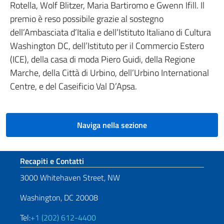
Rotella, Wolf Blitzer, Maria Bartiromo e Gwenn Ifill. Il
premio è reso possibile grazie al sostegno
dell’Ambasciata d’Italia e dell’Istituto Italiano di Cultura
Washington DC, dell’Istituto per il Commercio Estero
(ICE), della casa di moda Piero Guidi, della Regione
Marche, della Città di Urbino, dell’Urbino International
Centre, e del Caseificio Val D’Apsa.
Naviga nella sezione
Sezione footer
Recapiti e Contatti
3000 Whitehaven Street, NW
Washington, DC 20008
Tel:
+1 (202) 612-4400