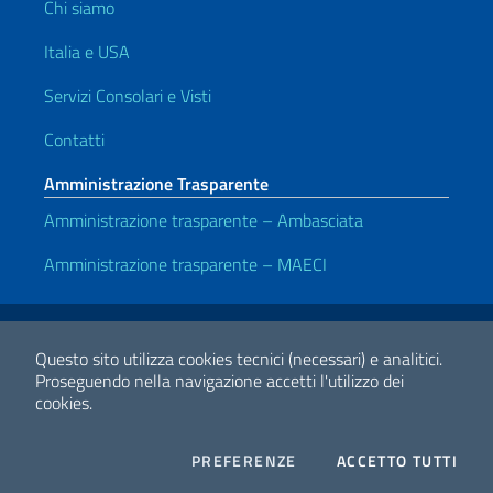
Chi siamo
Italia e USA
Servizi Consolari e Visti
Contatti
Amministrazione Trasparente
Amministrazione trasparente – Ambasciata
Amministrazione trasparente – MAECI
Link Utili
Note legali
Privacy e cookie policy
Dichiarazione di Accessibilità
Questo sito utilizza cookies tecnici (necessari) e analitici.
Proseguendo nella navigazione accetti l'utilizzo dei
cookies.
2026 Copyright Ministero degli Affari Esteri e della Cooperazione
Internazionale
COOKIES
I CO
PREFERENZE
ACCETTO TUTTI
Facebook
Twitter
Whatsapp