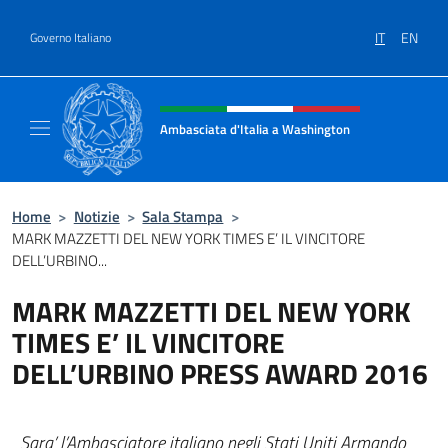
Salta al contenuto
IT
EN
Governo Italiano
Intestazione sito, social e menù
Ambasciata d'Italia a Washington
Sito ufficiale Ambasciata d'Italia a Washing
Home
>
Notizie
>
Sala Stampa
>
MARK MAZZETTI DEL NEW YORK TIMES E’ IL VINCITORE
DELL’URBINO...
MARK MAZZETTI DEL NEW YORK
TIMES E’ IL VINCITORE
DELL’URBINO PRESS AWARD 2016
Sara’ l’Ambasciatore italiano negli Stati Uniti Armando