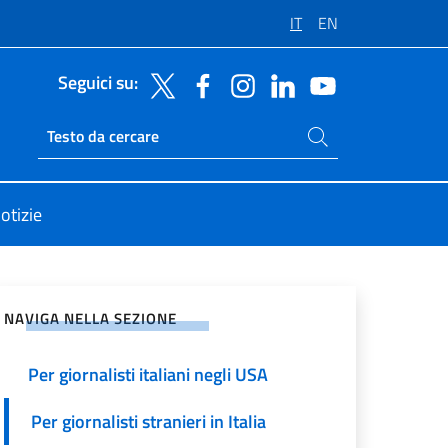
IT
EN
Seguici su:
Cerca nel sito
Ricerca sito live
otizie
vidi sui Social Network
NAVIGA NELLA SEZIONE
Per giornalisti italiani negli USA
Per giornalisti stranieri in Italia