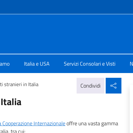
e menù
a Washington
iamo
Italia e USA
Servizi Consolari e Visti
N
Condi
i stranieri in Italia
Condividi
Italia
lla Cooperazione Internazionale
offre una vasta gamma
alia, tra cui: