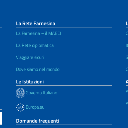
La Rete Farnesina
L
La Farnesina – il MAECI
C
La Rete diplomatica
I
Viaggiare sicuri
S
Dove siamo nel mondo
C
Le Istituzioni
A
Governo Italiano
A
Europa.eu
Domande frequenti