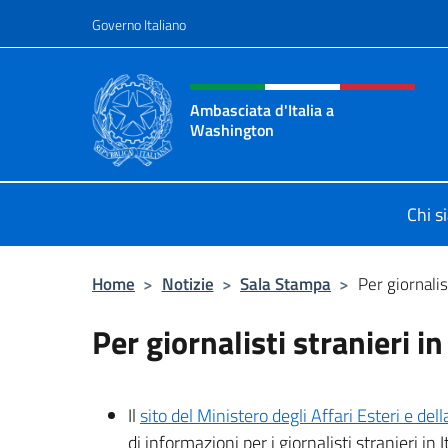
Salta al contenuto
Governo Italiano
Intestazione sito, social 
Ambasciata d'Italia a
Washington
Sito ufficiale Ambasciata d'Italia 
Chi s
Home
>
Notizie
>
Sala Stampa
>
Per giornalist
Per giornalisti stranieri in 
Il
sito del Ministero degli Affari Esteri e de
di informazioni per i giornalisti stranieri in It