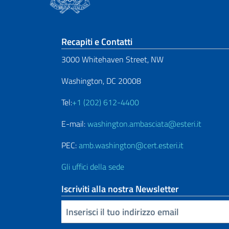
Sezione footer
Recapiti e Contatti
3000 Whitehaven Street, NW
Washington, DC 20008
Tel:
+1 (202) 612-4400
E-mail:
washington.ambasciata@esteri.it
PEC:
amb.washington@cert.esteri.it
Gli uffici della sede
Iscriviti alla nostra Newsletter
Inserisci la tua email