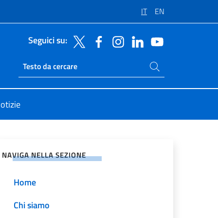
IT
EN
Seguici su:
Cerca nel sito
Ricerca sito live
otizie
vidi sui Social Network
NAVIGA NELLA SEZIONE
Home
Chi siamo