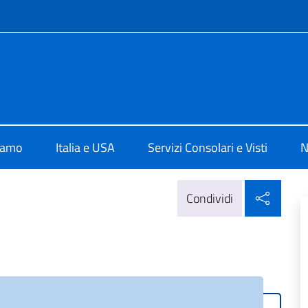
e menù
a Washington
iamo
Italia e USA
Servizi Consolari e Visti
N
Condi
Condividi