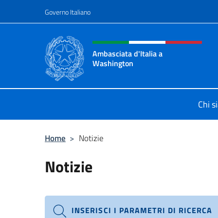
Salta al contenuto
Governo Italiano
Intestazione sito, social 
Ambasciata d'Italia a
Washington
Sito ufficiale Ambasciata d'Italia 
Chi s
Home
>
Notizie
Notizie
INSERISCI I PARAMETRI DI RICERCA