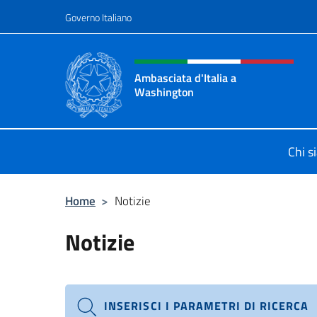
Salta al contenuto
Governo Italiano
Intestazione sito, social 
Ambasciata d'Italia a
Washington
Sito ufficiale Ambasciata d'Italia 
Chi s
Home
>
Notizie
Notizie
INSERISCI I PARAMETRI DI RICERCA