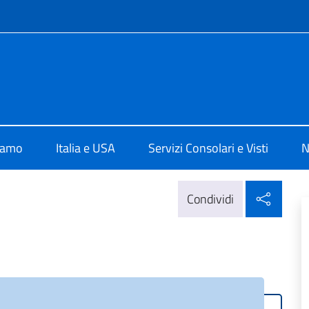
e menù
a Washington
iamo
Italia e USA
Servizi Consolari e Visti
N
Condi
Condividi