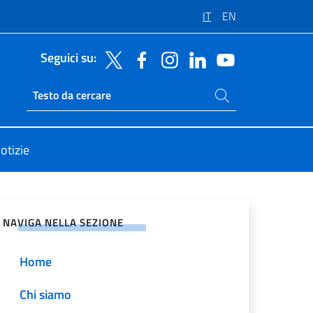
IT
EN
Seguici su:
Cerca nel sito
Ricerca sito live
otizie
vidi sui Social Network
NAVIGA NELLA SEZIONE
Home
Chi siamo