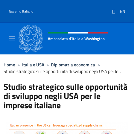
Salta al contenuto
IT
EN
Governo Italiano
Intestazione sito, social e menù
Ambasciata d'Italia a Washington
Sito ufficiale Ambasciata d'Italia a Washing
Home
>
Italia e USA
>
Diplomazia economica
>
Studio strategico sulle opportunità di sviluppo negli USA per le...
Studio strategico sulle opportunità
di sviluppo negli USA per le
imprese italiane