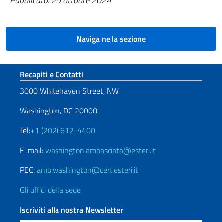
Pubblicato
: 25 ottobre 2024
Naviga nella sezione
Sezione footer
Recapiti e Contatti
3000 Whitehaven Street, NW
Washington, DC 20008
Tel:
+1 (202) 612-4400
E-mail:
washington.ambasciata@esteri.it
PEC:
amb.washington@cert.esteri.it
Gli uffici della sede
Iscriviti alla nostra Newsletter