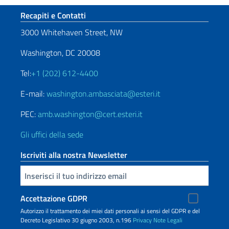
Sezione footer
Recapiti e Contatti
3000 Whitehaven Street, NW
Washington, DC 20008
Tel:
+1 (202) 612-4400
E-mail:
washington.ambasciata@esteri.it
PEC:
amb.washington@cert.esteri.it
Gli uffici della sede
Iscriviti alla nostra Newsletter
Inserisci la tua email
Accettazione GDPR
Autorizzo il trattamento dei miei dati personali ai sensi del GDPR e del
Decreto Legislativo 30 giugno 2003, n.196
Privacy
Note Legali