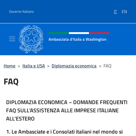
Salta al contenuto
IT
EN
Governo Italiano
Intestazione sito, social e menù
Ambasciata d'Italia a Washington
Sito ufficiale Ambasciata d'Italia a Washing
Home
>
Italia e USA
>
Diplomazia economica
>
FAQ
FAQ
DIPLOMAZIA ECONOMICA – DOMANDE FREQUENTI
FAQ SULL’ASSISTENZA ALLE IMPRESE ITALIANE
ALL’ESTERO
1. Le Ambasciate e i Consolati italiani nel mondo si