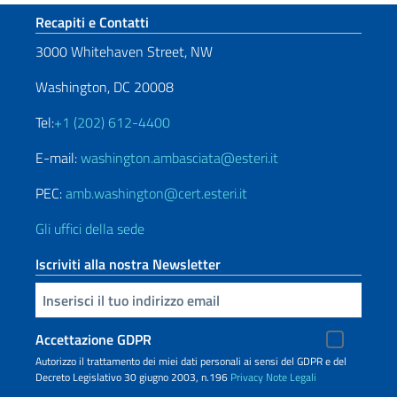
Sezione footer
Recapiti e Contatti
3000 Whitehaven Street, NW
Washington, DC 20008
Tel:
+1 (202) 612-4400
E-mail:
washington.ambasciata@esteri.it
PEC:
amb.washington@cert.esteri.it
Gli uffici della sede
Iscriviti alla nostra Newsletter
Inserisci la tua email
Accettazione GDPR
Autorizzo il trattamento dei miei dati personali ai sensi del GDPR e del
Decreto Legislativo 30 giugno 2003, n.196
Privacy
Note Legali