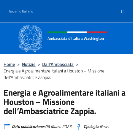
Salta al contenuto
IT
Governo Italiano
Intestazione sito, social e menù
Ambasciata d'Italia a Washington
Sito ufficiale Ambasciata d'Italia a Washing
Home
>
Notizie
>
Dall’Ambasciata
>
Energia e Agroalimentare italiani a Houston – Missione
dell’Ambasciatrice Zappia.
Energia e Agroalimentare italiani a
Houston – Missione
dell’Ambasciatrice Zappia.
Data pubblicazione:
06 Marzo 2023
Tipologia:
News